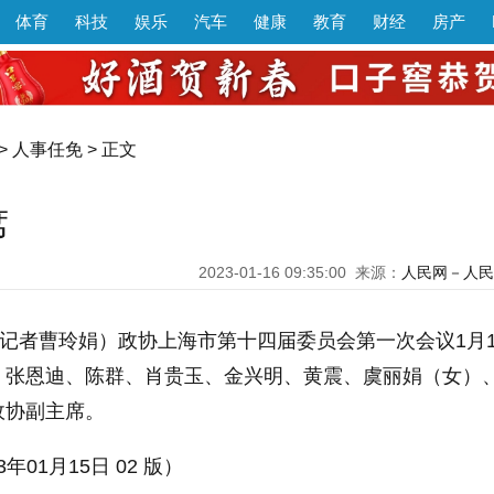
体育
科技
娱乐
汽车
健康
教育
财经
房产
>
人事任免
> 正文
席
2023-01-16 09:35:00
来源：
人民网－人民
（记者曹玲娟）政协上海市第十四届委员会第一次会议1月1
，张恩迪、陈群、肖贵玉、金兴明、黄震、虞丽娟（女）
政协副主席。
3年01月15日 02 版）