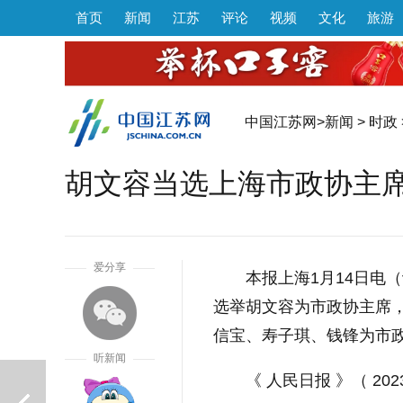
首页
新闻
江苏
评论
视频
文化
旅游
中国江苏网
>
新闻
>
时政
胡文容当选上海市政协主
1
爱分享
本报上海1月14日电
选举胡文容为市政协主席
信宝、寿子琪、钱锋为市
听新闻
《 人民日报 》（ 202