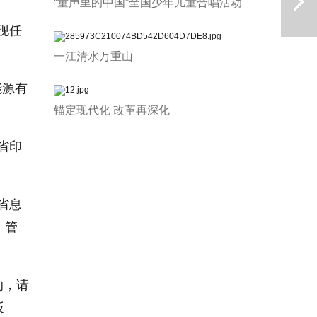
“童声里的中国”全国少年儿童合唱活动
现任
一江清水万重山
能源有
锚定现代化 改革再深化
下一篇
省印
省息
、管
的，请
反