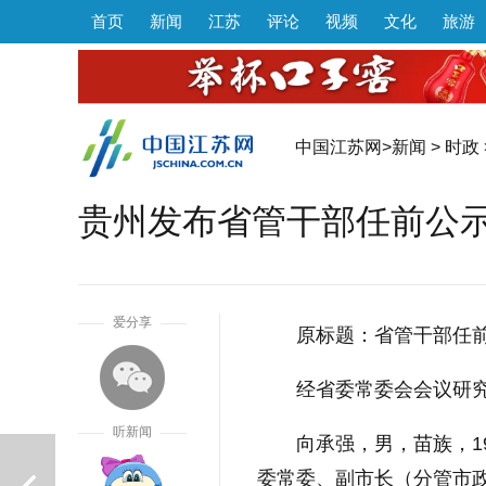
首页
新闻
江苏
评论
视频
文化
旅游
中国江苏网
>
新闻
>
时政
贵州发布省管干部任前公
1
爱分享
原标题：省管干部任
经省委常委会会议研
听新闻
向承强，男，苗族，1
委常委、副市长（分管市