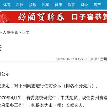
体育
科技
娱乐
汽车
健康
教育
财经
房产
>
人事任免
> 正文
示
2023-10-17 09:27:00
来源：
贵州
前公示
究决定，对下列同志进行任前公示（排名不分先后）。
970年4月生，省委党校研究生，中共党员，现任贵州省
政府常务工作），拟提名为市（州）长候选人。