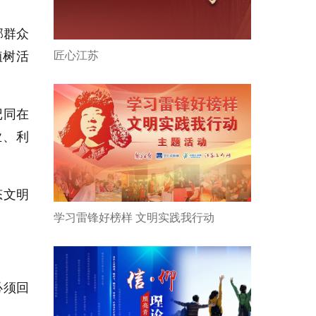
部群众
植树活
匠心江苏
记同在
业、利
态文明
学习雷锋好榜样 文明实践我行动
必须回