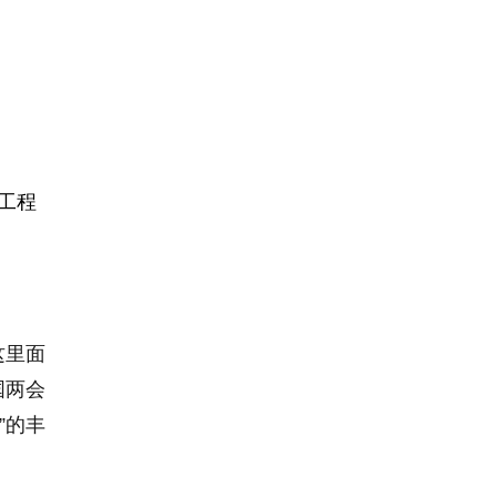
理工程
这里面
国两会
”的丰