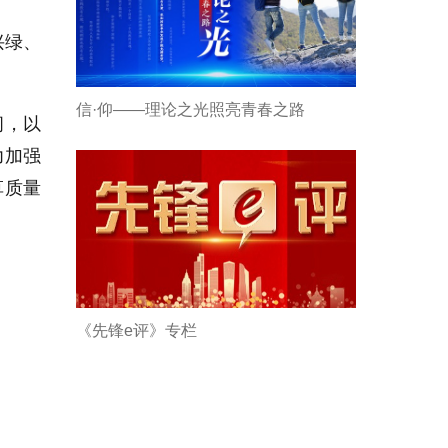
兴绿、
。
信·仰——理论之光照亮青春之路
间，以
力加强
草质量
《先锋e评》专栏