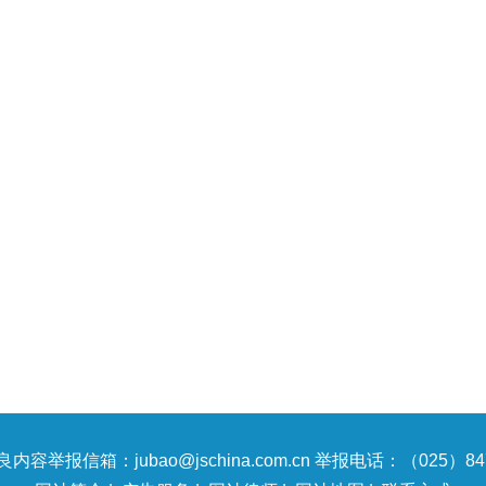
内容举报信箱：jubao@jschina.com.cn 举报电话：（025）847