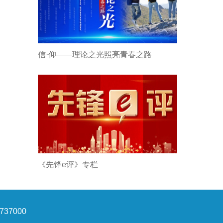
信·仰——理论之光照亮青春之路
《先锋e评》专栏
37000