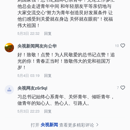
他总会走进青年中间 和年轻朋友平等亲切地与
大家交流交心“努力为青年创造艮好发展条件 让
他们感受到关爱就在身边 关怀就在眼前”！祝福
伟大祖国！
5月3日 22:32
回复
央视新闻网友向公华
10
好！致敬！点赞！为人民敬爱的总书记点赞！追
光的你！青春正当时！致敬伟大的党和祖国万
岁！
5月4日 03:19
回复
央视网友z6r9ql
7
习总书记始终心系青年、关怀青年、倾听青年，
做青年的知心人、热心人、引路人。
5月3日 22:23
回复
央视新闻
打开
查看更多精彩评论