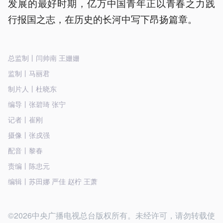
发展的最好时期，亿万中国青年正以青春之力践
行报国之志，在历史的长河中写下昂扬篇章。
总监制丨闫帅南 王姗姗
监制丨马丽君
制片人丨杜晓东
编导丨张碧琦 张宁
记者丨崔刚
摄像丨张戍强
配音丨黎春
责编丨陈忠元
编辑丨苏田娜 严佳 赵柠 王萧
©2026中央广播电视总台版权所有。未经许可，请勿转载使