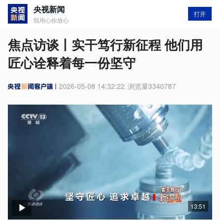
央视新闻
打开
我用心你放心
焦点访谈丨实干笃行新征程 他们用
匠心诠释着每一份坚守
2026-05-08 14:32:22
浏览量
3340787
13:51