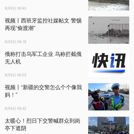
8月8日 08:43
视频丨西班牙监控社媒帖文 警惕
再现“偷渡潮”
8月8日 08:18
俄称打击乌军工企业 乌称拦截俄
无人机
8月8日 06:23
视频丨“新疆的交警怎么个个像我
妈！”
8月8日 08:42
太暖心！烈日下交警喊群众到岗
亭下遮阴