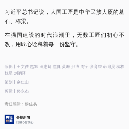
习近平总书记说，大国工匠是中华民族大厦的基
石、栋梁。
在强国建设的时代浪潮里，无数工匠们初心不
改，用匠心诠释着每一份坚守。
编辑丨王文佳 赵旭 田忠卿 焦健 黄珊 邢博 周宇 张育锴 韩逾昊 柳栋
魏星 刘润泽
策划丨余仁山
剪辑丨佟永杰
责任编辑：
黎佳易
央视新闻
我用心你放心