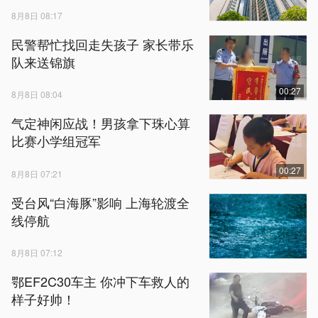
8月8日 08:17
民警帮忙找回走失孩子 家长带乐
队来送锦旗
00:27
8月8日 08:04
气定神闲应战！男孩拿下珠心算
比赛小学组冠军
00:27
8月8日 07:21
受台风“白海豚”影响 上海轮渡全
线停航
8月8日 07:12
鄂EF2C30车主 你冲下车救人的
样子好帅！