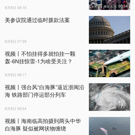
00:34
8月8日 08:16
美参议院通过临时拨款法案
8月8日 07:59
视频丨不怕挂得多就怕挂一颗
轰-6N挂惊雷-1为啥受关注？
8月8日 08:17
视频丨强台风“白海豚”逼近浙闽沿
海 铁路部门停运部分列车
8月8日 08:54
视频丨海南临高拍摄到两头中华
白海豚 疑似被网状物缠绕