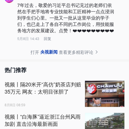
7年过去，敬爱的习近平总书记见过的老师们依
然在手把手地将专业技能和工匠精神一点点浸润
到学生们心里。一批又一批从这里毕业的学子
们，也已走上了各自不同的工作岗位，用技能服
务地方的发展建设。点赞！❤️❤️❤️❤️❤️❤️❤️❤️❤️
5月8日 14:43
回复
央视新闻
打开
查看更多精彩评论
热门推荐
视频丨隔20米开“高仿”奶茶店判赔
35万元 网友：太明目张胆了
8月8日 08:59
视频丨“白海豚”逼近浙江台州风雨
加剧 直击沿海最新画面