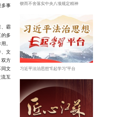
锲而不舍落实中央八项规定精神
很多事
维、霸
正的多
作用。
学、文
。双方
不同文
习近平法治思想“E起学习”平台
交流互