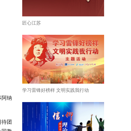
匠心江苏
学习雷锋好榜样 文明实践我行动
事阿纳
期待团