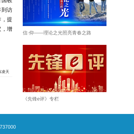
合国教
年到访
作，提
议，增
信·仰——理论之光照亮青春之路
陈凌天
《先锋e评》专栏
37000