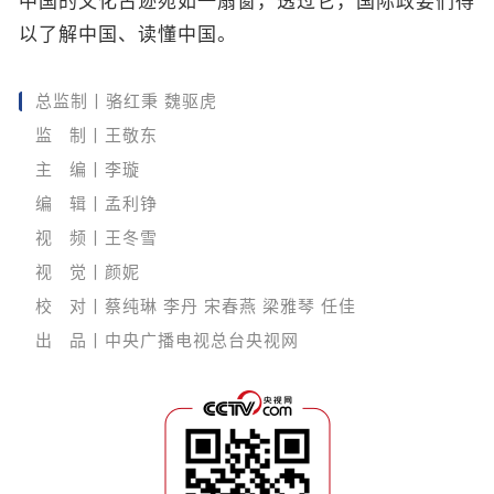
中国的文化古迹宛如一扇窗，透过它，国际政要们得
以了解中国、读懂中国。
总监制丨骆红秉 魏驱虎
监 制丨王敬东
主 编丨李璇
编 辑丨孟利铮
视 频丨王冬雪
视 觉丨颜妮
校 对丨蔡纯琳 李丹 宋春燕 梁雅琴 任佳
出 品丨中央广播电视总台央视网