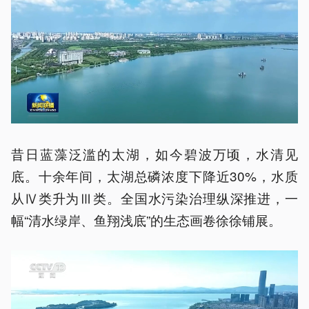
昔日蓝藻泛滥的太湖，如今碧波万顷，水清见
底。十余年间，太湖总磷浓度下降近30%，水质
从Ⅳ类升为Ⅲ类。全国水污染治理纵深推进，一
幅“清水绿岸、鱼翔浅底”的生态画卷徐徐铺展。