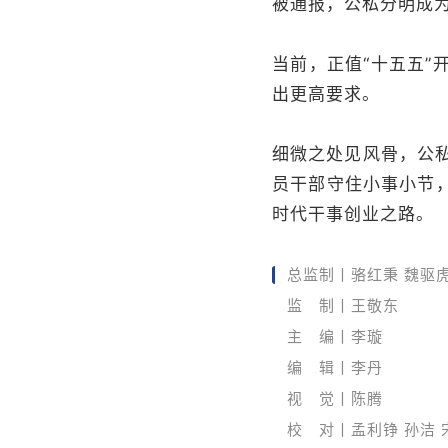
被通报，公私分明成
当前，正值“十五五
出更高要求。
细微之处见风骨，公
员干部守住小事小节
时代干事创业之路。
总监制丨骆红秉 魏驱
监 制丨王敬东
主 编丨李璇
编 辑丨李丹
视 觉丨陈腾
校 对丨孟利铮 孙洁 