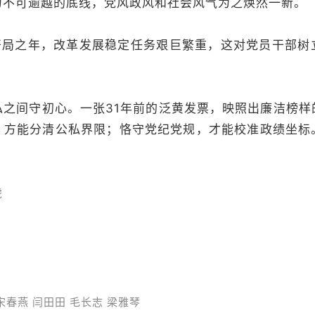
为不可逾越的底线，党风政风和社会风气为之焕然一新。
”开局之年，改革发展稳定任务艰巨繁重，这对党员干部树
私之间守初心。一张31年前的泛黄发票，映照出廉洁榜样
，方能分清公私界限；恪守党纪党规，才能校准政绩坐标
虎
宋春燕 闫田田 毛长志 梁雅琴