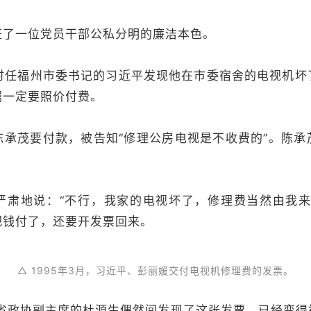
证了一位党员干部公私分明的廉洁本色。
，时任福州市委书记的习近平发现他在市委宿舍的电视机
嘱一定要照价付费。
陈承茂要付款，被告知“修理公房电视是不收费的”。陈承
严肃地说：“不行，我家的电视坏了，修理费当然由我来
把钱付了，还要开发票回来。
△ 1995年3月，习近平、彭丽媛交付电视机修理费的发票。
建省政协副主席的杜源生偶然间发现了这张发票。已经变