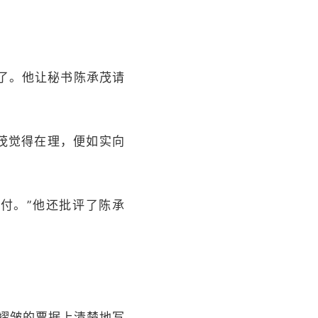
坏了。他让秘书陈承茂请
茂觉得在理，便如实向
付。”他还批评了陈承
得褶皱的票据上清楚地写