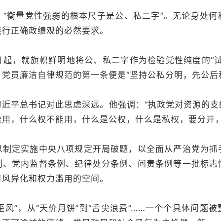
，“衡量党性强弱的根本尺子是公、私二字”。无论身处何
践行正确政绩观的必然要求。
日起，就旗帜鲜明地将公、私二字作为检验党性纯度的“试
党员廉洁自律规范的第一条便是“坚持公私分明，先公后
习近平总书记对此思虑深远。他强调：“执政党对资源的支
能用，什么权不能用，什么是公权，什么是私权，要分开，
以制定实施中央八项规定开局破题，以全面从严治党为抓
则、党内监督条例、纪律处分条例、问责条例等一批标志
作风异化和权力滥用的空间。
所歪风”，从“天价月饼”到“舌尖浪费”……一个个具体问题