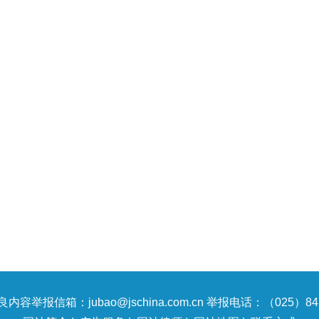
内容举报信箱：jubao@jschina.com.cn 举报电话：（025）847