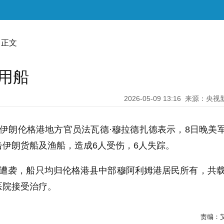
 正文
用船
2026-05-09 13:16
来源：央视
伊朗伦格港地方官员法瓦德·穆拉德扎德表示，8日晚美
伊朗货船及渔船，造成6人受伤，6人失踪。
遭袭，船只均归伦格港县中部穆阿利姆港居民所有，共载
医院接受治疗。
责编：