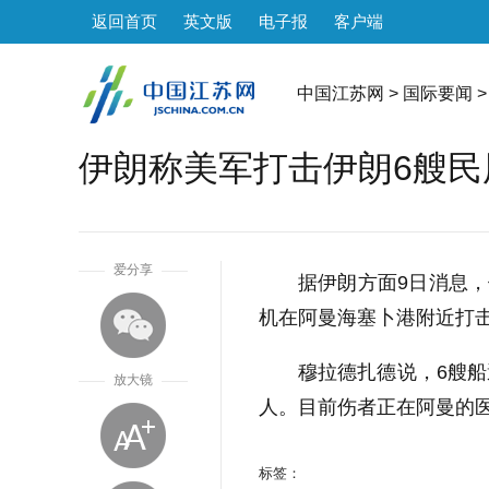
返回首页
英文版
电子报
客户端
中国江苏网
>
国际要闻
>
伊朗称美军打击伊朗6艘民
1
爱分享
据伊朗方面9日消息，
机在阿曼海塞卜港附近打击
穆拉德扎德说，6艘船
放大镜
人。目前伤者正在阿曼的
标签：