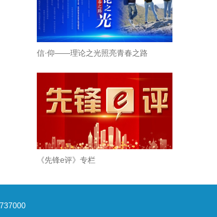
信·仰——理论之光照亮青春之路
《先锋e评》专栏
37000