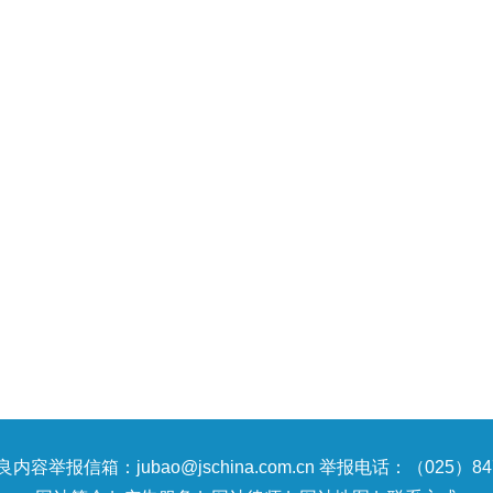
内容举报信箱：jubao@jschina.com.cn 举报电话：（025）847