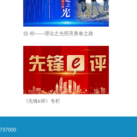
信·仰——理论之光照亮青春之路
《先锋e评》专栏
37000