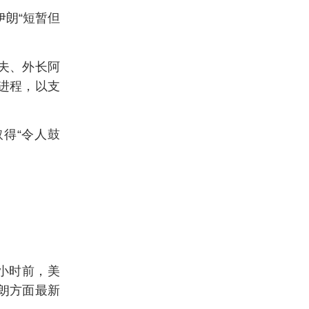
伊朗“短暂但
夫、外长阿
进程，以支
得“令人鼓
小时前，美
朗方面最新