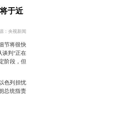
节将于近
源：央视新闻
终细节将很快
谈判“正在
定阶段，但
以色列担忧
朗总统指责