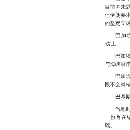
目前并未
但伊朗要
的坚定立
巴加
战’上。”
巴加
与海峡沿
巴加
段不会就
巴基
当地
一份旨在
础。