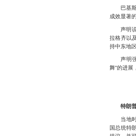
巴基
成效显著
声明
拉格齐以
持中东地
声明
舞”的进
特朗
当地
国总统特