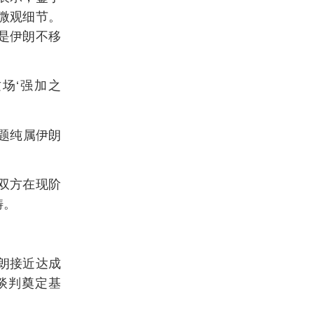
微观细节。
是伊朗不移
场‘强加之
题纯属伊朗
双方在现阶
畴。
朗接近达成
谈判奠定基