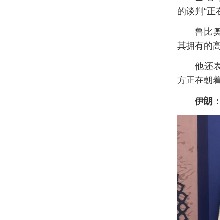
的谈判“正
鲁比
其拥有的
他还
方正在朝着
伊朗