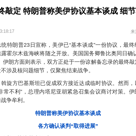
终敲定 特朗普称美伊协议基本谈成 细
3:18:17
来
总统特朗普23日宣称，美伊已“基本谈成”一份协议，最
透露霍尔木兹海峡将随之开放。美国国务卿鲁比奥同日确认
”。伊朗方面则表示，双方正处于一份谅解备忘录的最终敲
段不涉及核问题细节，仅聚焦结束战争。
，斡旋方巴基斯坦已促成双方接近达成临时协议。然而，
“非常不利”，总理内塔尼亚胡紧急召集会议商讨对策。伊
借战争牟利。
特朗普称美伊协议基本谈成
各方确认谈判“取得进展”