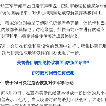
斯坦三军新闻局23日发表声明说，巴陆军参谋长穆尼尔对
的”访问圆满结束，对伊朗和美国达成谅解发挥积极作用。
说，穆尼尔分别会见了伊朗总统佩泽希齐扬、议长卡利巴
及内政部长莫梅尼，讨论聚焦于加快当前正在进行的磋商
区实现和平与稳定并促使伊美达成最终协议。
强调，会晤在积极和建设性的氛围中进行，密集协商已取
展，距离伊美达成最终谅解的目标更近了一步。
美警告伊朗拒绝协议将面临“负面后果”
伊称随时回击任何侵犯
普：或于24日决定是否恢复对伊军事行动
时间5月23日，在宣布美伊已经基本谈成一份协议的几个
朗普表示，他将于当天晚些时候与谈判团队会面，讨论伊