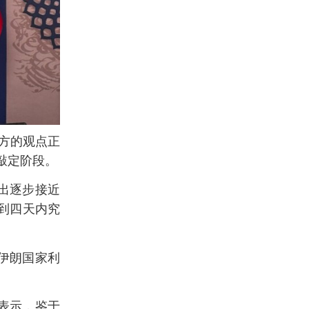
双方的观点正
敲定阶段。
出逐步接近
到四天内究
伊朗国家利
表示，鉴于