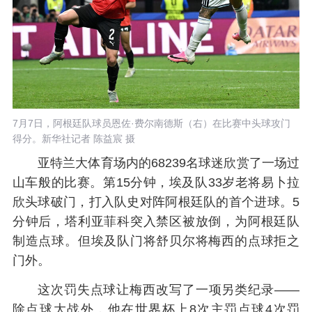
7月7日，阿根廷队球员恩佐·费尔南德斯（右）在比赛中头球攻门
得分。新华社记者 陈益宸 摄
亚特兰大体育场内的68239名球迷欣赏了一场过
山车般的比赛。第15分钟，埃及队33岁老将易卜拉
欣头球破门，打入队史对阵阿根廷队的首个进球。5
分钟后，塔利亚菲科突入禁区被放倒，为阿根廷队
制造点球。但埃及队门将舒贝尔将梅西的点球拒之
门外。
这次罚失点球让梅西改写了一项另类纪录——
除点球大战外，他在世界杯上8次主罚点球4次罚