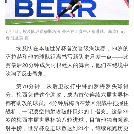
7月7日，埃及队球员穆斯塔法·齐科在比赛中庆祝进球。新华社记
者 陈益宸 摄
埃及队在本届世界杯首次晋级淘汰赛，34岁的
萨拉赫和他的球队距离书写新队史只差一点——比
赛最后20分钟成为阿根廷人的舞台，他们在绝境中
吹响了反击号角。
第79分钟，从后卫改打中锋的罗梅罗头球得
分。梅西凭借这个助攻，成为首位连续六届世界杯
都有助攻的球员。4分钟后梅西在禁区混战中把握住
战机，一记凌空抽射攻破舒贝尔的十指关。这是39
岁的梅西本届世界杯第八粒进球，目前他独自领跑
射手榜，世界杯总进球数达到21个，继续领跑历史