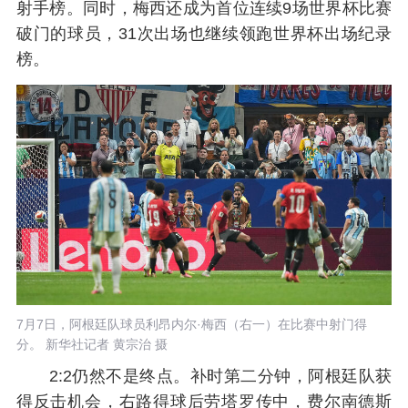
射手榜。同时，梅西还成为首位连续9场世界杯比赛
破门的球员，31次出场也继续领跑世界杯出场纪录
榜。
7月7日，阿根廷队球员利昂内尔·梅西（右一）在比赛中射门得
分。 新华社记者 黄宗治 摄
2:2仍然不是终点。补时第二分钟，阿根廷队获
得反击机会，右路得球后劳塔罗传中，费尔南德斯