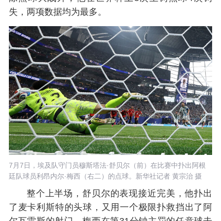
失，两项数据均为最多。
7月7日，埃及队守门员穆斯塔法·舒贝尔（前）在比赛中扑出阿根
廷队球员利昂内尔·梅西（右二）的点球。新华社记者 黄宗治 摄
整个上半场，舒贝尔的表现接近完美，他扑出
了麦卡利斯特的头球，又用一个极限扑救挡出了阿
尔瓦雷斯的射门。梅西在第31分钟主罚的任意球击