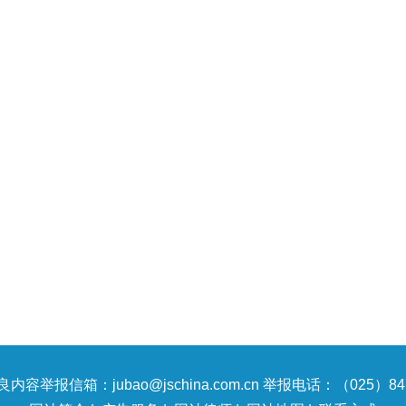
内容举报信箱：jubao@jschina.com.cn 举报电话：（025）847