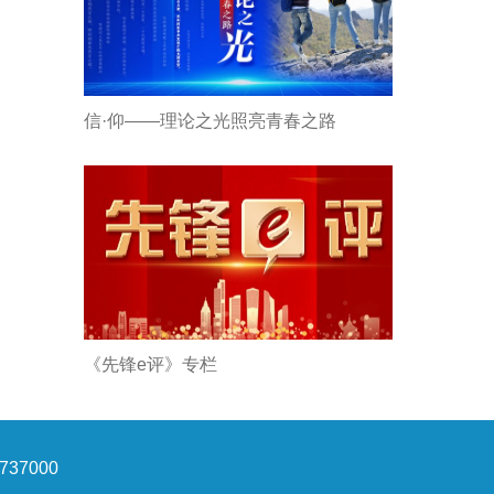
信·仰——理论之光照亮青春之路
《先锋e评》专栏
37000