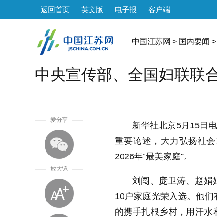
返回首页
英文版
电子报
客户端
中国江苏网
>
国内要闻
>
中央宣传部、全国妇联联合发
1
爱分享
新华社北京5月15日
重要论述，大力弘扬社会
2026年“最美家庭”。
放大镜
刘闯、庞卫涛、赵娟
10户家庭光荣入选。他
的携手扎根乡村，用汗水