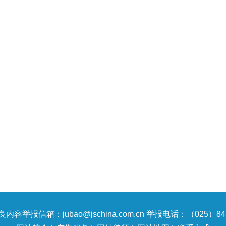
内容举报信箱：jubao@jschina.com.cn 举报电话：（025）847