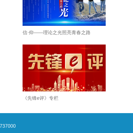
信·仰——理论之光照亮青春之路
《先锋e评》专栏
37000