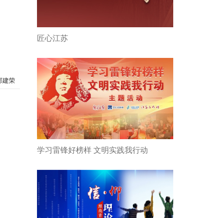
匠心江苏
郝建荣
学习雷锋好榜样 文明实践我行动