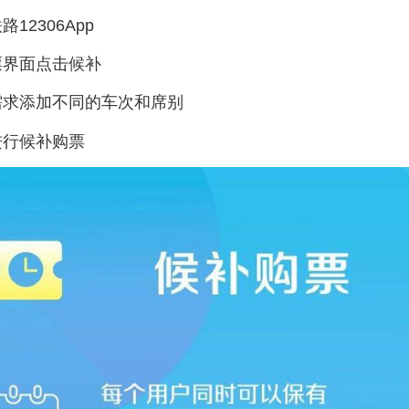
路12306App
票界面点击候补
需求添加不同的车次和席别
进行候补购票