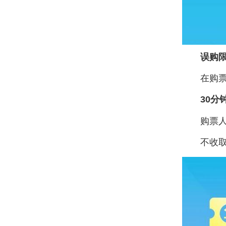
误购
在购
30分
购票
不收