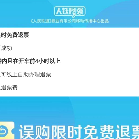
限时免费退票
票成功
钟内且在开车前4小时以上
人可线上自助办理退票
取退票费