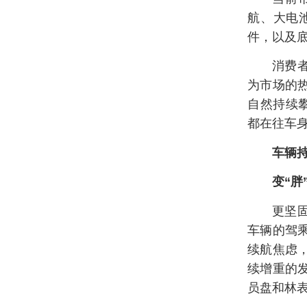
航、大电池
件，以及
消费
为市场的
自然持续
都在往车
车辆持
变“胖
更坚
车辆的驾
续航焦虑
续增重的
员盘和林