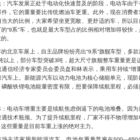
洪：汽车发展正处于电动化快速普及的阶段，电动车由于
部件，它的重量要比传统燃油车更重。此外，现在消费者
相当大的比例，大家希望坐更宽敞、更舒适的车，所以目
的“9系”车，也就是最大车型占的比例相对增加得较快
致的。
年的北京车展上，自主品牌纷纷亮出“9系”旗舰车型，多
8吨以上，部分车型突破3吨，超大尺寸旗舰整车重量更是达
息通信经济专家委员会委员盘和林表示，乘用车持续“增重
源汽车上。新能源汽车以动力电池为核心储能单元，现阶
、磷酸铁锂电池能量密度有限，想要保障续航里程，必须
林：电动车增重主要是续航焦虑倒逼下的电池堆叠。因为
遭遇技术瓶颈。为了提升续航里程，厂家不得不物理增加
，这些重量是目前车重上涨的绝对主力。
市场主流家用新能源汽车，电池包重量普遍在500—65