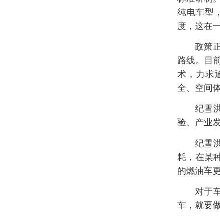
纯电车型，
度，这在
政策
路线。目
术，力求
全、空间
纪雪
验、产业
纪雪
耗，在某
的燃油车更
对于
车，就要