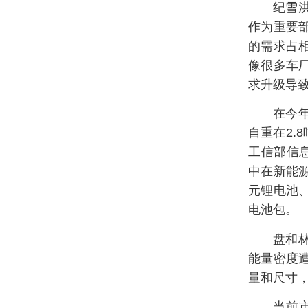
纪雪
作为重要
的需求占
像很多车厂
求升级导
在今
自重在2.
工信部信
中在新能
元锂电池
电池包。
盘和
能量密度
量和尺寸
当前