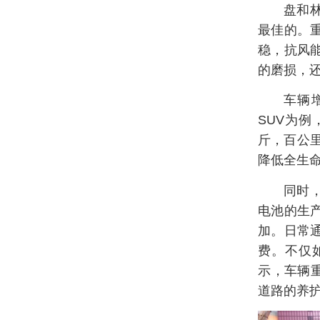
盘和
最佳的。
稳，抗风
的磨损，
车辆
SUV为例
斤，百公里
降低全生
同时
电池的生
加。日常
费。不仅
示，车辆重
道路的养