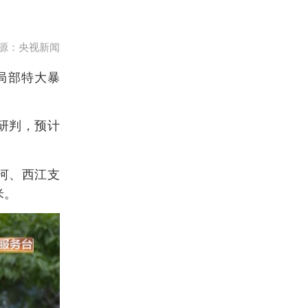
源：央视新闻
局部特大暴
研判，预计
河、西江支
米。