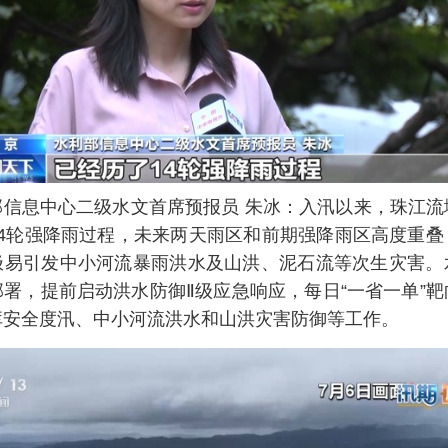
部信息中心二级水文首席预报员 朱冰：入汛以来，珠江流
14轮强降雨过程，未来两天雨区和前期强降雨区高度重叠
极易引发中小河流暴雨洪水及山洪、泥石流等次生灾害。
署，提前启动洪水防御Ⅱ级应急响应，每日“一省一单”
库安全度汛、中小河流洪水和山洪灾害防御等工作。