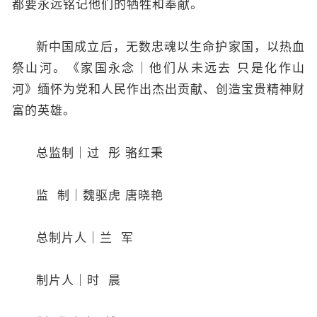
都要永远铭记他们的牺牲和奉献。
新中国成立后，无数忠魂以生命护家国，以热血
祭山河。《家国永念｜他们从未远去 只是化作山
河》缅怀为党和人民作出杰出贡献、创造宝贵精神财
富的英雄。
总监制｜过 彤 骆红秉
监 制｜魏驱虎 唐晓艳
总制片人｜兰 军
制片人｜时 晨