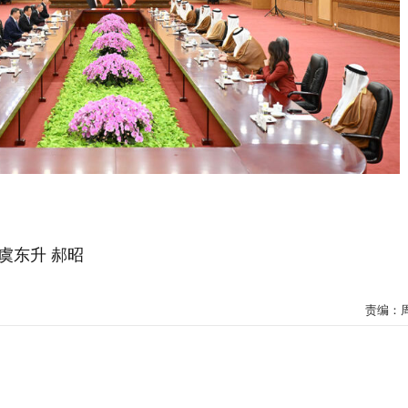
虞东升 郝昭
责编：