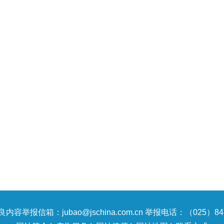
内容举报信箱：jubao@jschina.com.cn 举报电话：（025）847