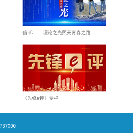
信·仰——理论之光照亮青春之路
《先锋e评》专栏
37000