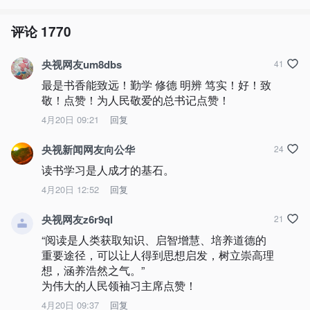
评论
1770
央视网友um8dbs
41
最是书香能致远！勤学 修德 明辨 笃实！好！致
敬！点赞！为人民敬爱的总书记点赞！
4月20日 09:21
回复
央视新闻网友向公华
24
读书学习是人成才的基石。
4月20日 12:52
回复
央视网友z6r9ql
21
“阅读是人类获取知识、启智增慧、培养道德的
重要途径，可以让人得到思想启发，树立崇高理
想，涵养浩然之气。”

为伟大的人民领袖习主席点赞！
4月20日 09:37
回复