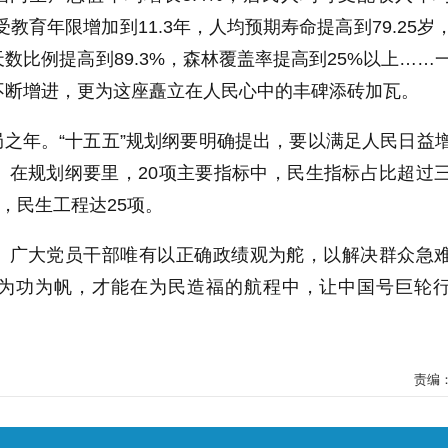
受教育年限增加到11.3年，人均预期寿命提高到79.25岁
数比例提高到89.3%，森林覆盖率提高到25%以上……
不断增进，更为这座矗立在人民心中的丰碑添砖加瓦。
”开局之年。“十五五”规划纲要明确提出，要以满足人民日益
。在规划纲要里，20项主要指标中，民生指标占比超过
中，民生工程达25项。
。广大党员干部唯有以正确政绩观为舵，以解决群众急
为功为帆，才能在为民造福的航程中，让中国号巨轮
责编