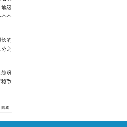
，地级
一个个
增长的
三分之
难愁盼
行稳致
：陆威