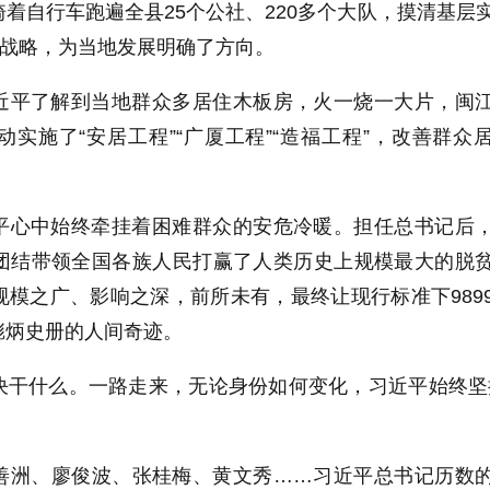
着自行车跑遍全县25个公社、220多个大队，摸清基层
展战略，为当地发展明确了方向。
近平了解到当地群众多居住木板房，火一烧一大片，闽
实施了“安居工程”“广厦工程”“造福工程”，改善群众
平心中始终牵挂着困难群众的安危冷暖。担任总书记后
团结带领全国各族人民打赢了人类历史上规模最大的脱
模之广、影响之深，前所未有，最终让现行标准下989
彪炳史册的人间奇迹。
决干什么。一路走来，无论身份如何变化，习近平始终坚
善洲、廖俊波、张桂梅、黄文秀……习近平总书记历数