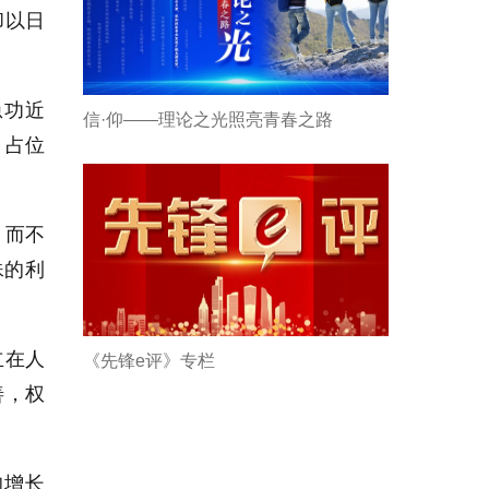
却以日
急功近
信·仰——理论之光照亮青春之路
，占位
，而不
殊的利
立在人
《先锋e评》专栏
善，权
均增长