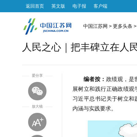
返回首页
英文版
电子报
客户端
中国江苏网
>
更多头条
>
人民之心｜把丰碑立在人
1
爱分享
编者按：
政绩观，是
展树立和践行正确政绩观
习近平总书记关于树立和
放大镜
内涵与实践要求。