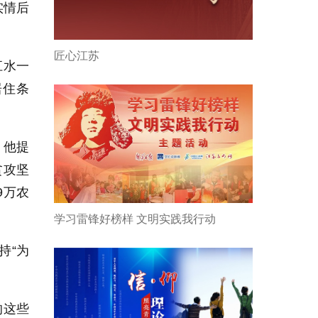
实情后
匠心江苏
江水一
居住条
，他提
贫攻坚
9万农
学习雷锋好榜样 文明实践我行动
持“为
的这些