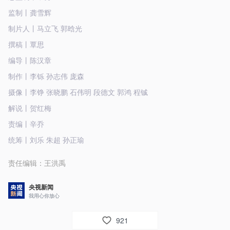
监制丨龚雪辉
制片人丨马立飞 郭晗光
撰稿丨覃思
编导丨陈汉章
制作丨李铄 孙志伟 庞森
摄像丨李铮 张晓鹏 石伟明 段德文 郭鸿 程铖
解说丨贺红梅
责编丨辛乔
统筹丨刘乐 朱超 孙正瑜
责任编辑：
王洪禹
央视新闻
我用心你放心
921