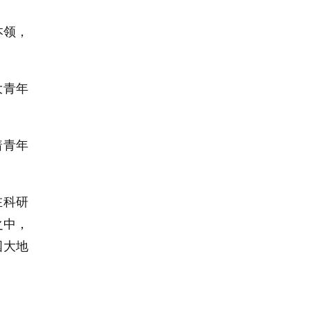
本领，
大青年
着青年
在科研
之中，
国大地