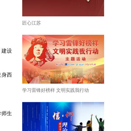
匠心江苏
，建设
投身西
学习雷锋好榜样 文明实践我行动
学师生