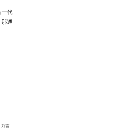
当一代
，那通
：刘言