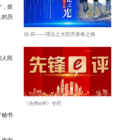
”，抓
人的历
信·仰——理论之光照亮青春之路
和人民
《先锋e评》专栏
厅秘书