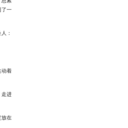
、思索
到了一
轻人：
跳动着
，走进
绽放在