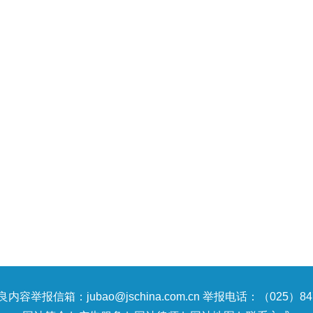
内容举报信箱：jubao@jschina.com.cn 举报电话：（025）847