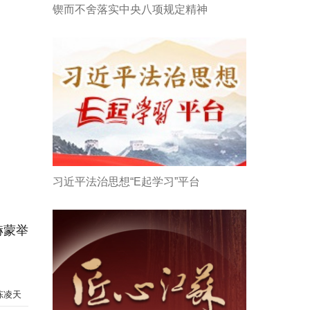
锲而不舍落实中央八项规定精神
习近平法治思想“E起学习”平台
赫蒙举
陈凌天