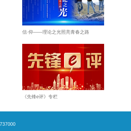
信·仰——理论之光照亮青春之路
《先锋e评》专栏
37000