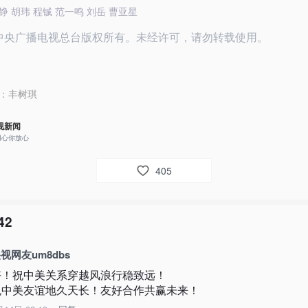
铮 胡玮 程铖 范一鸣 刘岳 曹亚星
26中央广播电视总台版权所有。未经许可，请勿转载使用。
：
丰树琪
视新闻
用心你放心
405
42
视网友um8dbs
好！祝中美关系穿越风浪行稳致远！

祝中美友谊地久天长！友好合作共赢未来！