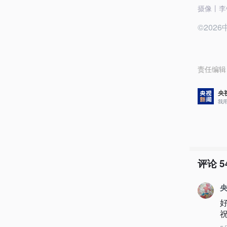
摄像丨李
©20
责任编辑
央
我
评论
5
央