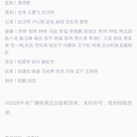
监制丨龚雪辉
策划丨史伟 王鹏飞 彭汉明
记者丨彭汉明 卢心雨 赵化 姚瑶 吉生亮 黄茜
摄像丨李铮 胡玮 钟锋 马超 章猛 张晓鹏 段德文 荆伟 钟锐 周志国
耿小龙 杨立峰 杨光 张宇 程铖 郭鸿 鄂介甫 李增仁 王策 韩锐 曹亚
星 范一鸣 刘岳 范学禹 陆泓宇 闫耀东 王子杭 周倜 总台时政直播团
队
录音丨程爱华 孙洋 解虹宇
统筹丨张建欣 陈扬 王哈男 张淳 闫伸 孟宁 王萌萌
制作丨郭鹏 刘奕
©2026中央广播电视总台版权所有。未经许可，请勿转载使
用。