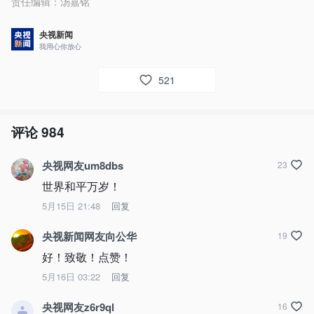
责任编辑：
汤嘉铭
央视新闻
我用心你放心
521
评论
984
央视网友um8dbs
23
世界和平万岁！
5月15日 21:48
回复
央视新闻网友向公华
19
好！致敬！点赞！
5月16日 03:22
回复
央视网友z6r9ql
16