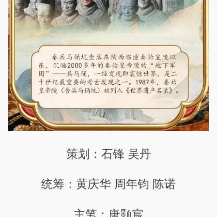
策划：石锋 吴丹
统筹：黄庆华 周年钧 陈诺
主笔：唐颢宸