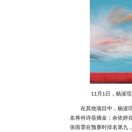
11月1日，杨浚瑄
在其他项目中，杨浚瑄
名将何诗蓓摘金；余依婷在
张雨霏在预赛时排名第九