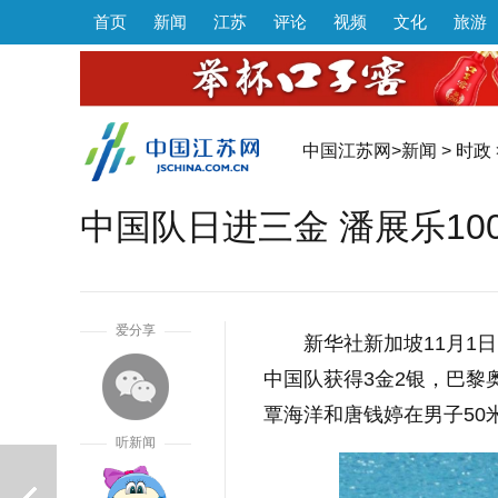
首页
新闻
江苏
评论
视频
文化
旅游
中国江苏网
>
新闻
>
时政
中国队日进三金 潘展乐10
1
爱分享
新华社新加坡11月1
中国队获得3金2银，巴黎
覃海洋和唐钱婷在男子50米
听新闻