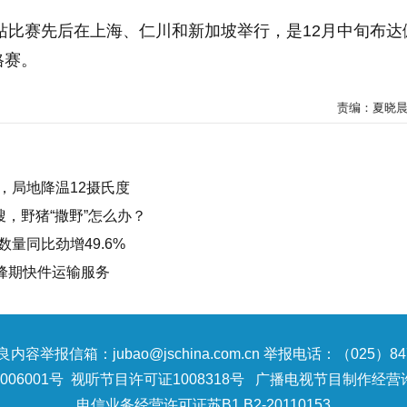
三站比赛先后在上海、仁川和新加坡举行，是12月中旬布达
格赛。
责编：夏晓晨
，局地降温12摄氏度
搜，野猪“撒野”怎么办？
量同比劲增49.6%
高峰期快件运输服务
内容举报信箱：jubao@jschina.com.cn 举报电话：（025）847
06001号
视听节目许可证1008318号
广播电视节目制作经营许
电信业务经营许可证苏B1,B2-20110153