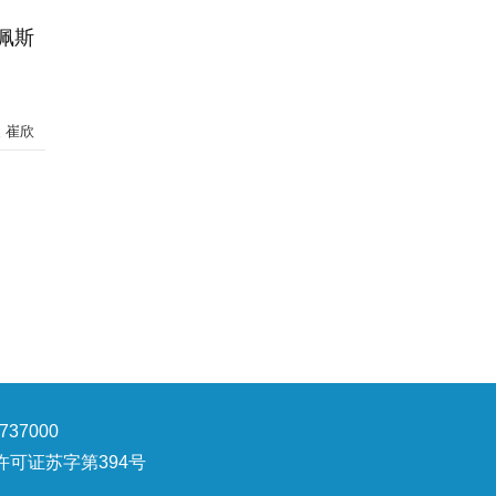
佩斯
 崔欣
37000
可证苏字第394号