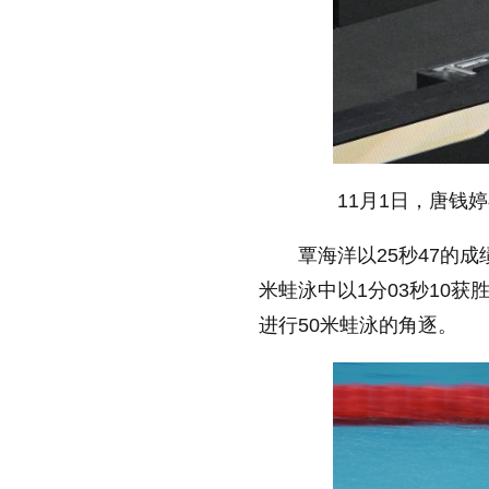
11月1日，唐钱婷
覃海洋以25秒47的
米蛙泳中以1分03秒10获
进行50米蛙泳的角逐。