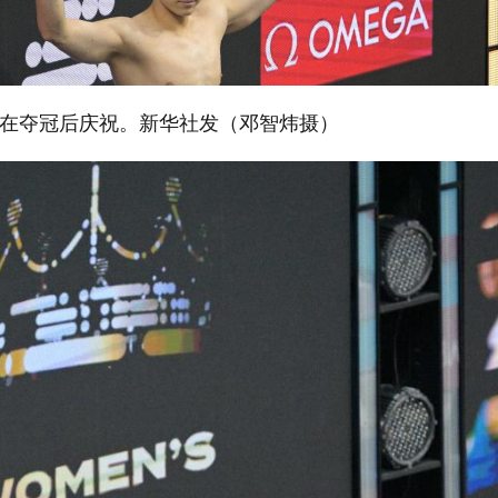
在夺冠后庆祝。新华社发（邓智炜摄）