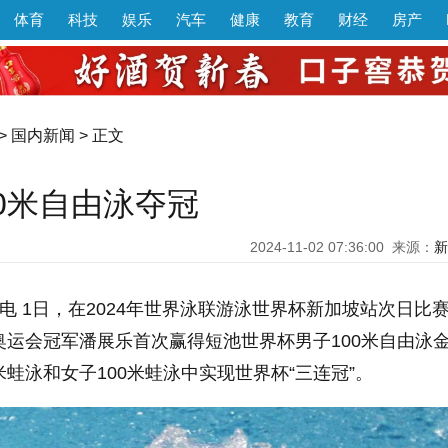
体育
科技
娱乐
汽车
健康
教育
财经
房产
>
国内新闻
> 正文
0米自由泳夺冠
2024-11-02 07:36:00
来源：
新
日电 1日，在2024年世界泳联游泳世界杯新加坡站次日比
奥运会冠军潘展乐首次赢得短池世界杯男子100米自由泳
蛙泳和女子100米蛙泳中实现世界杯“三连冠”。