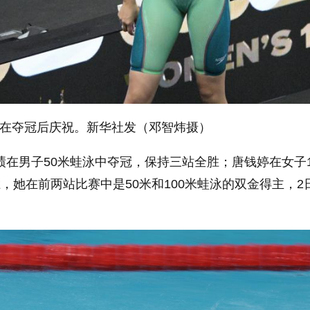
在夺冠后庆祝。新华社发（邓智炜摄）
成绩在男子50米蛙泳中夺冠，保持三站全胜；唐钱婷在女子1
胜，她在前两站比赛中是50米和100米蛙泳的双金得主，2