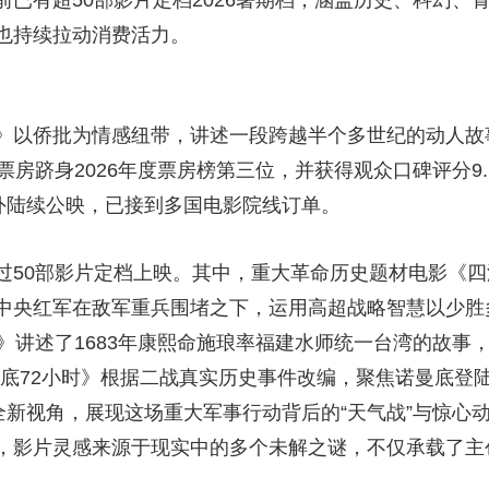
已有超50部影片定档2026暑期档，涵盖历史、科幻、
也持续拉动消费活力。
》以侨批为情感纽带，讲述一段跨越半个多世纪的动人故事
票房跻身2026年度票房榜第三位，并获得观众口碑评分9
海外陆续公映，已接到多国电影院线订单。
过50部影片定档上映。其中，重大革命历史题材电影《
中央红军在敌军重兵围堵之下，运用高超战略智慧以少胜
》讲述了1683年康熙命施琅率福建水师统一台湾的故事
底72小时》根据二战真实历史事件改编，聚焦诺曼底登陆
全新视角，展现这场重大军事行动背后的“天气战”与惊心
，影片灵感来源于现实中的多个未解之谜，不仅承载了主