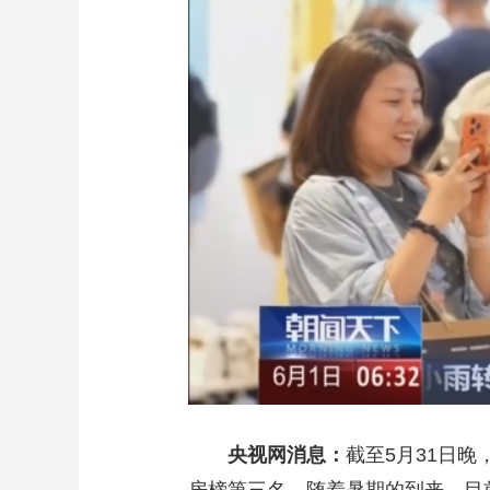
财经
教育
乡村振兴
生态环境
一带一路
大国智造
大国展会
大国保险
云顶对话
CCTV.节目官网
直播
节目单
栏目
片库
央视网消息：
截至5月31日晚