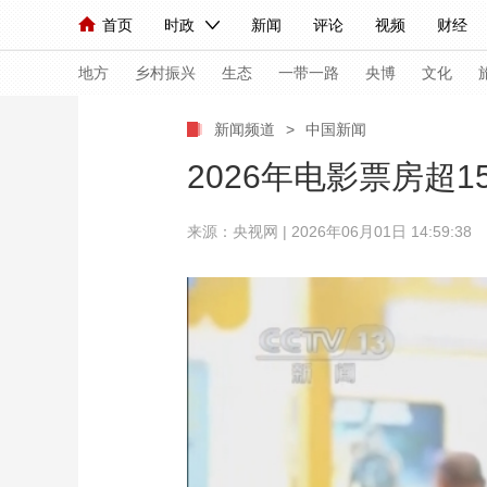
首页
时政
新闻
评论
视频
财经
人民领袖习近平
直播
海外频道
片库
iPanda
栏目大全
联播+
English
中国领导人
节目单
Монгол
听音
央视快评
微视频
习
地方
乡村振兴
生态
一带一路
央博
文化
新闻频道
>
中国新闻
总台春晚
网络春晚
共产党员网
秧纪录
2026年电影票房超1
来源：央视网 | 2026年06月01日 14:59:38
新闻
国内
国际
评论
经济
军事
人民领袖习近平
联播+
热解读
天天学习
视频
小央视频
小央直播
直播中国
熊猫
现场
前线
比划
快看
蓝海中国
新兵
体育
直播
竞猜
2026年世界杯
2026
VIP会员
CCTV奥林匹克频道
生活体育大会