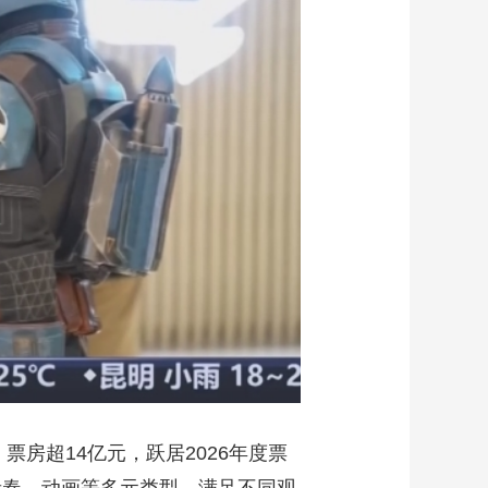
艺术
汽车
数智
5G
产业+
时尚
天气
才艺
网展
央央好物
票房超14亿元，跃居2026年度票