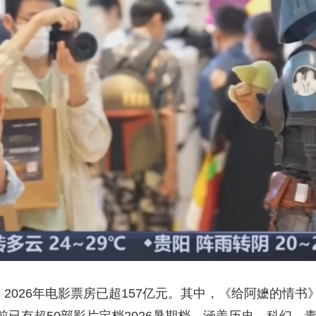
央博
非遗
文化
旅游
科普
健康
乐龄
阅读
云起
超级工厂
智敬中国
全民健康
颜选攻略
海洋
热播榜
总台企业白名单
，2026年电影票房已超157亿元。其中，《给阿嬷的情书》