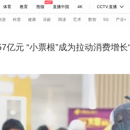
体育
教育
熊猫
直播中国
4K
CCTV.直播
式妙语
主持人
下载央视影音
热解读
天天学习
旅游
科普
健康
乐龄
阅读
艺术
数智
5G
产业+
纪录片网
国家大剧院
大型活动
57亿元 “小票根”成为拉动消费增长
科技
法治
文娱
人物
公益
图片
习式妙语
央视快评
央视网评
光华锐评
锋面
频道
VR/AR
4K专区
全景新闻
请入列
人生第一次
人生第二次
年冬奥会
CBA
NBA
中超
国足
国际足球
网球
综
体育江湖
文化体育
冰雪道路
足球道路