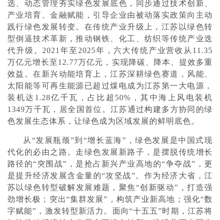
选、动态管理夯实绿色发展底色，同步通过技术创新、
产业培育、金融赋能，引导企业由被动落实政策向主动
践行绿色发展转变。在传统产业升级上，江苏以绿色转
型倒逼技术革新，推动钢铁、化工、纺织等传统产业迭
代升级。2021年至2025年，六大传统产业营收从11.35
万亿元增长至12.77万亿元，实现降碳、降本、提效多重
效益。在新兴动能培育上，江苏深耕绿色赛道，风能、
太阳能等可再生能源已超过煤电成为江苏第一大电源，
装机达1.28亿千瓦，占比超50%，其中海上风电装机
1349万千瓦，居全国首位。江苏通过构建多方协同的绿
色发展生态体系，让绿色成为区域发展的鲜明底色。
从“发展瓶颈”到“增长蓝海”，绿色发展是中国式现
代化的必由之路。走绿色发展新路子，是摆脱传统增长
路径的“突围战”，是抢占新兴产业高地的“争夺战”，更
是提升经济发展含金量的“攻坚战”。作为经济大省，江
苏以绿色转型破解发展难题，聚焦“创新驱动”，打造强
劲增长极；突出“集群发展”，构筑产业新高地；强化“数
字赋能”，激发转型新活力。面向“十五五”时期，江苏将