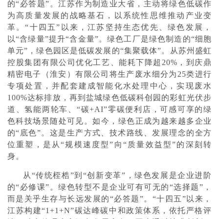
的“必答题”。江苏作为制造业大省，主动将绿色低碳作
为高质量发展的战略基石，以系统性思维推动产业变
革。“十四五”以来，江苏坚持生态优先、绿色发展，
以“含绿量”提升“含金量”。绿色工厂是绿色制造的“细胞
单元”，绿色园区是低碳发展的“集聚载体”。从苏州盛虹
控股集团有限公司优化工艺、能耗下降超20%，到庆鼎
精密电子（淮安）有限公司将生产废水细分为25类进行
专项处置，并配套建成智能化水处理中心，实现废水
100%达标排放，再到盐城绿色低碳科创园的彩虹光伏步
道、氢能两轮车、“碳+AI”零碳便利店，可感可享的绿
色科技场景随处可见。如今，绿色正成为越来越多企业
的“底色”。这是生产方式、技术路线、发展理念的全方
位重塑，是从“规模速度型”向“质量效益型”的深刻转
身。
从“传统桎梏”到“创新变革”，绿色发展是企业进阶
的“必修课”。绿色转型不是企业可有可无的“选择题”，
而是关乎生存与长远发展的“必答题”。“十四五”以来，
江苏构建“1+1+N”碳达峰碳中和政策体系，依托严格评