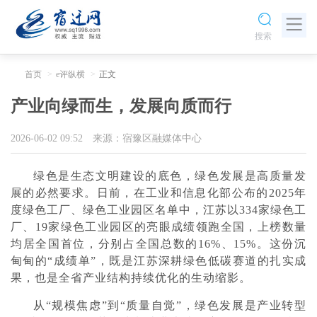
搜索
首页
e评纵横
正文
产业向绿而生，发展向质而行
2026-06-02 09:52
来源：宿豫区融媒体中心
绿色是生态文明建设的底色
，
绿色发展是高质量发
展的必然要求。日前，在工业和信息化部公布的
2025
年
度绿色工厂、绿色工业园区名单中，江苏以
334
家绿色工
厂、
19
家绿色工业园区的亮眼成绩领跑全国，上榜数量
均居全国首位，分别占全国总数的
16%
、
15%
。这份沉
甸甸的
“
成绩单
”
，既是江苏深耕绿色低碳赛道
的扎实成
果，
也是全省产业结构持续优化的生动缩影。
从“规模焦虑”到“质量自觉”，绿色发展是产业转型