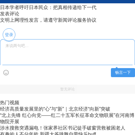
日本学者呼吁日本民众：把真相传递给下一代
发表评论
文明上网理性发言，请遵守新闻评论服务协议
登录
畅言一下
暂无评论
热门视频
经济高质量发展里的“心”与“新”｜北京经济“向新”突破
“北上先锋 红心向党——红二十五军长征革命文物联展”在河南博
物院开展
涉水搜救突遇漏电！张家界社区书记徒手破窗营救被困老人
有趣的人不分年龄 新疆大爷跳舞自带快乐buff