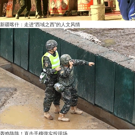
新疆喀什：走进“西域之西”的人文风情
轰鸣阵阵！直击手榴弹实投现场