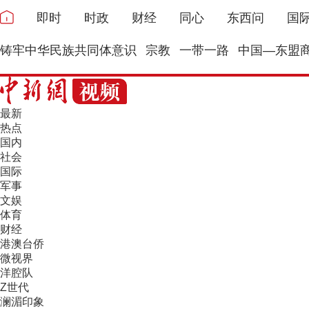
即时
时政
财经
同心
东西问
国
铸牢中华民族共同体意识
宗教
一带一路
中国—东盟
最新
热点
国内
社会
国际
军事
文娱
体育
财经
港澳台侨
微视界
洋腔队
Z世代
澜湄印象