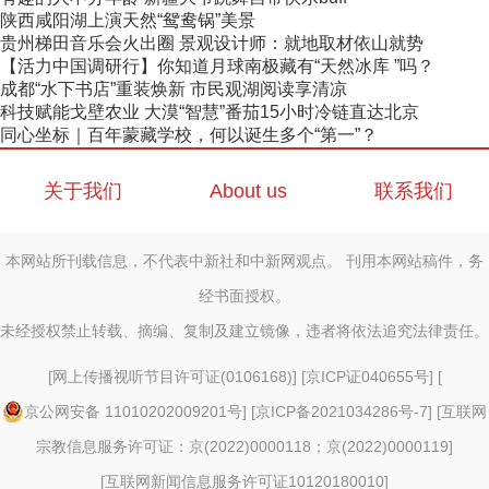
陕西咸阳湖上演天然“鸳鸯锅”美景
贵州梯田音乐会火出圈 景观设计师：就地取材依山就势
【活力中国调研行】你知道月球南极藏有“天然冰库 ”吗？
成都“水下书店”重装焕新 市民观湖阅读享清凉
科技赋能戈壁农业 大漠“智慧”番茄15小时冷链直达北京
同心坐标｜百年蒙藏学校，何以诞生多个“第一”？
关于我们
About us
联系我们
本网站所刊载信息，不代表中新社和中新网观点。 刊用本网站稿件，务
经书面授权。
未经授权禁止转载、摘编、复制及建立镜像，违者将依法追究法律责任。
[
网上传播视听节目许可证(0106168)
] [
京ICP证040655号
] [
京公网安备 11010202009201号
] [
京ICP备2021034286号-7
] [
互联网
宗教信息服务许可证：京(2022)0000118；京(2022)0000119
]
[
互联网新闻信息服务许可证10120180010
]