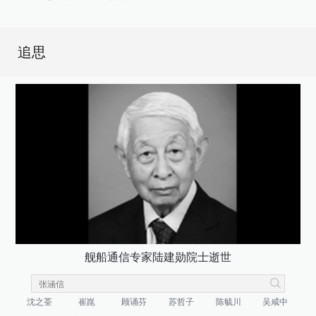
追思
舰船通信专家陆建勋院士逝世
沈之荃
崔崑
顾诵芬
苏哲子
陈毓川
吴咸中