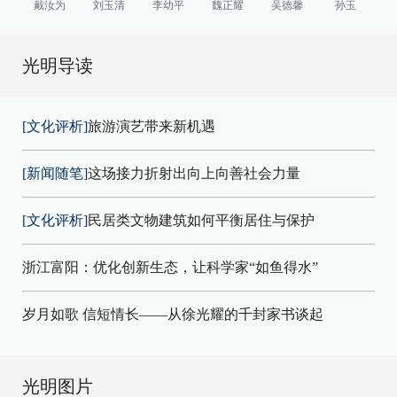
戴汝为
刘玉清
李幼平
魏正耀
吴德馨
孙玉
光明导读
[文化评析]
旅游演艺带来新机遇
[新闻随笔]
这场接力折射出向上向善社会力量
[文化评析]
民居类文物建筑如何平衡居住与保护
浙江富阳：优化创新生态，让科学家“如鱼得水”
岁月如歌 信短情长——从徐光耀的千封家书谈起
光明图片