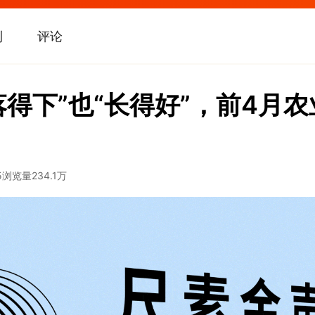
刊
评论
“落得下”也“长得好”，前4月
5
浏览量
234.1万