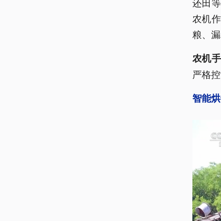
还田
农机
粮、漏
农机手
严格控
智能烘