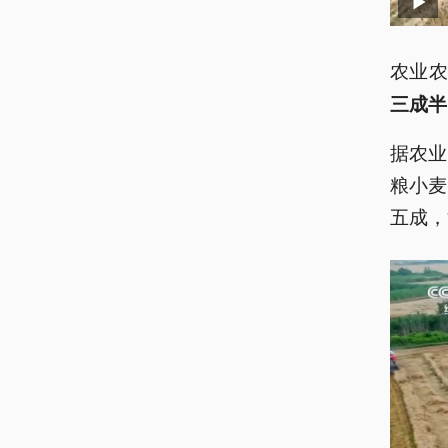
农业
三成半
据农业
粮小麦
五成，