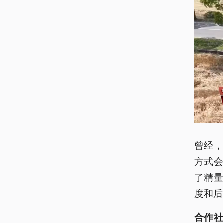
曾经
方式
了精
度和后
合作社