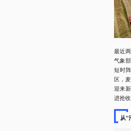
最近
气象
短时
区，麦
迎来
进抢收
从“