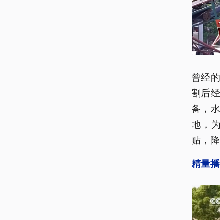
曾经
割后
备，水
地，
贴，降
精量播