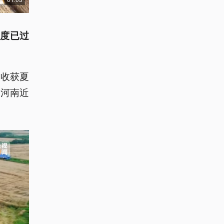
度已过
已收获夏
，河南近