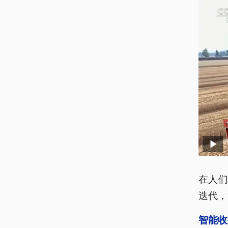
在人
迭代，
智能收