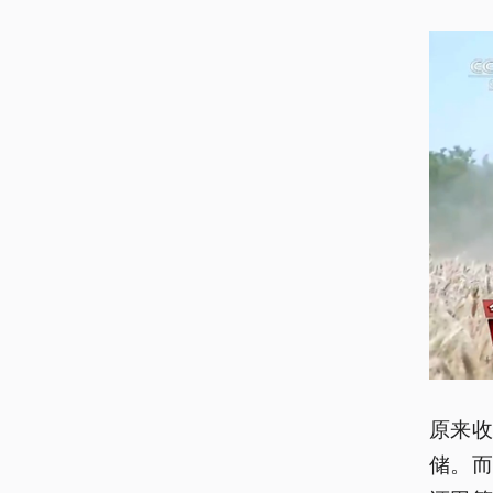
原来
储。