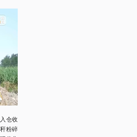
入仓收
秆粉碎