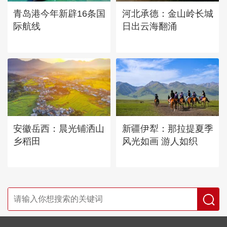
青岛港今年新辟16条国
河北承德：金山岭长城
际航线
日出云海翻涌
安徽岳西：晨光铺洒山
新疆伊犁：那拉提夏季
乡稻田
风光如画 游人如织