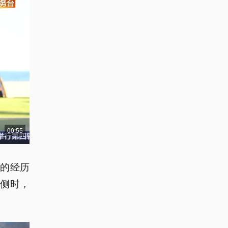
00:55
人的经历
侧时，