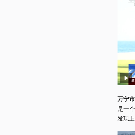
万宁市
是一
发现上