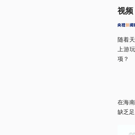
视频
随着
上游
项？
在海
缺乏足