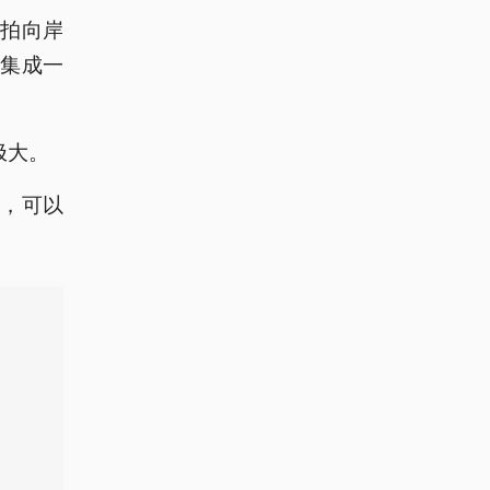
拍向岸
集成一
。
极大。
，可以