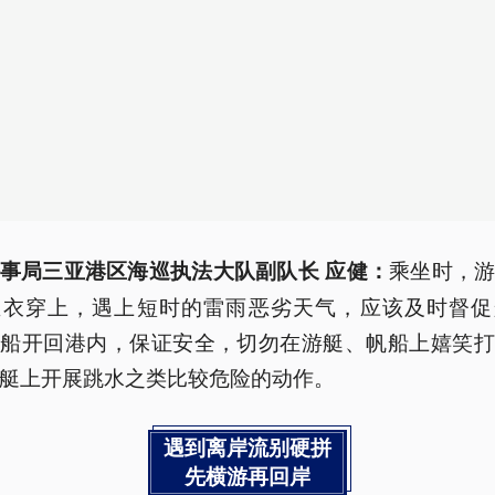
乘坐时，
事局三亚港区海巡执法大队副队长 应健：
生衣穿上，遇上短时的雷雨恶劣天气，应该及时督促
把船开回港内，保证安全，切勿在游艇、帆船上嬉笑打
艇上开展跳水之类比较危险的动作。
遇到离岸流别硬拼
先横游再回岸