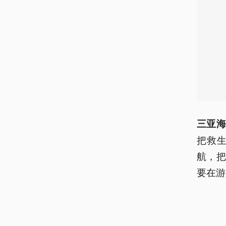
三亚海
把救
航，
要在游