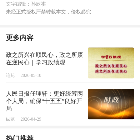
文字编辑：孙欣祺
未经正式授权严禁转载本文，侵权必究
更多内容
政之所兴在顺民心，政之所废
在逆民心｜学习政绩观
论苑
2026-05-10
人民日报任理轩：更好统筹两
个大局，确保“十五五”良好开
局
纵览
2026-04-29
热门推荐