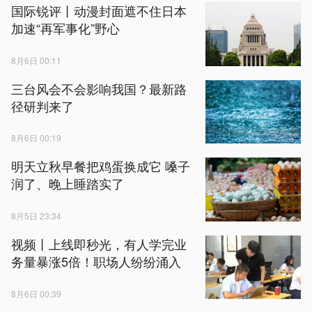
国际锐评丨动漫封面遮不住日本
加速“再军事化”野心
8月6日 00:11
三台风会不会影响我国？最新路
径研判来了
8月6日 00:19
明天立秋早餐把鸡蛋换成它 嗓子
润了、晚上睡踏实了
8月5日 23:34
视频丨上线即秒光，有人学完业
务量暴涨5倍！职场人纷纷涌入
8月6日 00:39