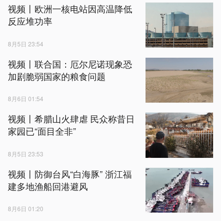
视频丨欧洲一核电站因高温降低
反应堆功率
8月5日 23:54
视频丨联合国：厄尔尼诺现象恐
加剧脆弱国家的粮食问题
8月6日 01:54
视频丨希腊山火肆虐 民众称昔日
家园已“面目全非”
8月5日 23:53
视频丨防御台风“白海豚” 浙江福
建多地渔船回港避风
8月6日 01:20