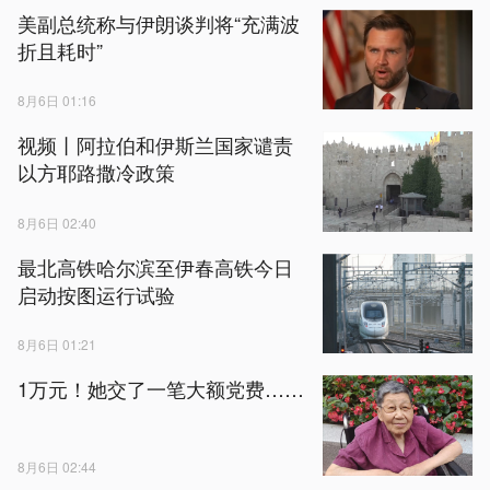
美副总统称与伊朗谈判将“充满波
折且耗时”
8月6日 01:16
视频丨阿拉伯和伊斯兰国家谴责
以方耶路撒冷政策
8月6日 02:40
最北高铁哈尔滨至伊春高铁今日
启动按图运行试验
8月6日 01:21
1万元！她交了一笔大额党费……
8月6日 02:44