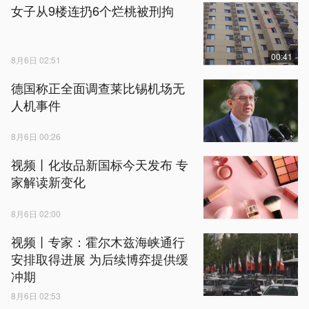
女子从9楼连扔6个烂桃被刑拘
00:41
8月6日 02:51
德国称正全面调查莱比锡机场无
人机事件
8月6日 00:26
视频丨化妆品新国标今天发布 专
家解读新变化
8月6日 02:00
视频丨专家：霍尔木兹海峡通行
安排取得进展 为后续博弈提供缓
冲期
8月6日 02:53