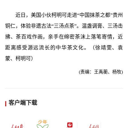
近日，美国小伙柯明可走进“中国抹茶之都”贵州
铜仁，体验非遗古法“三汤点茶”。温盏调膏、三汤击
拂、茶百戏作画，亲手在绵密茶沫上落笔寄情，近
距离感受源远流长的中华茶文化。（徐靖雯、袁
蒙、柯明可）
(责编：王禹蘅、杨牧)
客户端下载