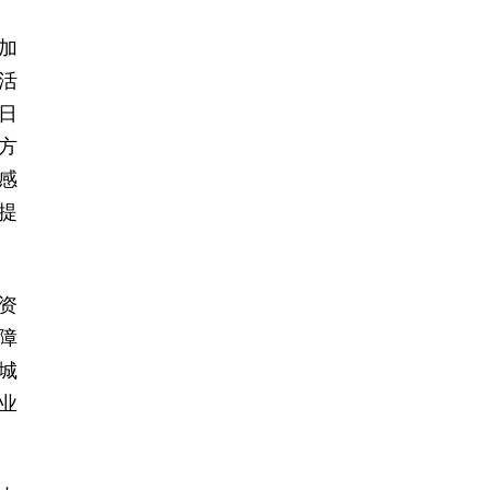
加
活
日
方
感
提
资
障
城
业