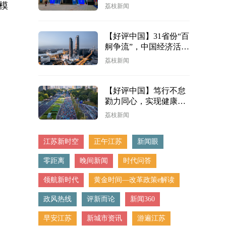
业“新”意盎然蹚新途
模
荔枝新闻
【好评中国】31省份“百
舸争流”，中国经济活力
泉涌
荔枝新闻
【好评中国】笃行不怠
勠力同心，实现健康中
国宏阔愿景
荔枝新闻
江苏新时空
正午江苏
新闻眼
零距离
晚间新闻
时代问答
领航新时代
黄金时间—改革政策e解读
政风热线
评新而论
新闻360
早安江苏
新城市资讯
游遍江苏