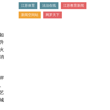
江苏体育
法治在线
江苏教育新闻
新闻空间站
网罗天下
如
升
火
消
岸
、
艺
城