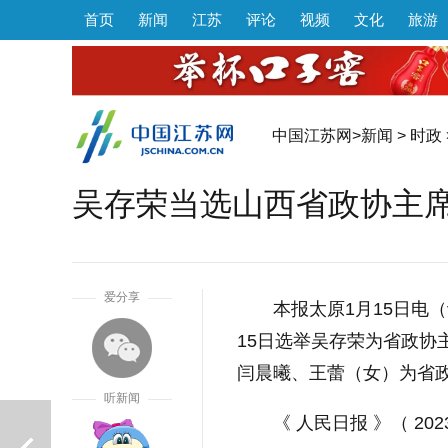
首页
新闻
江苏
评论
视频
文化
旅游
中国江苏网
>
新闻
>
时政
吴存荣当选山西省政协主
1
爱分享
本报太原1月15日电
15日选举吴存荣为省政
闫晨曦、王蕾（女）为省
听新闻
《 人民日报 》（ 202