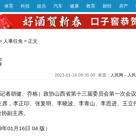
体育
科技
娱乐
汽车
健康
教育
财经
房产
>
人事任免
> 正文
席
2023-01-16 09:35:00
来源：
人民网－人民
（记者胡健、乔栋）政协山西省第十三届委员会第一次会议
协主席，李正印、张复明、李晓波、李青山、李思进、王立
政协副主席。
3年01月16日 04 版）