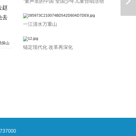
“童声里的中国”全国少年儿童合唱活动
去赵
免去
一江清水万重山
易保山
锚定现代化 改革再深化
下一篇
37000