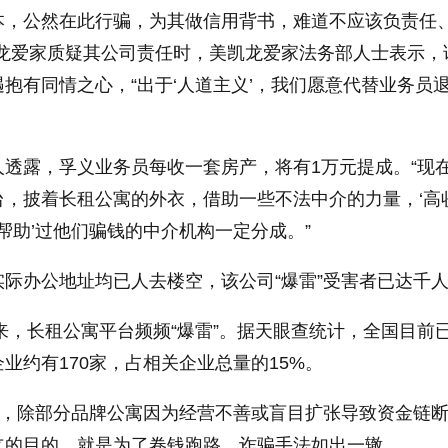
本，公然在此行骗，为其做信用背书，难道不应该负责任
凯龙爱家质疑其公司责任时，美凯龙爱家法务部人士表示，
抱有同情之心，“出于‘人道主义’，我们愿意代替业务员
透露，孚义业务员每收一套房产，将有1万元提成。“现
台，披着长租公寓的外衣，借助一些不法中介的力量，‘高
‘帮助’过他们骗钱的中介机构一定分成。”
际办公地址均已人去楼空，该公司“爆雷”受害者已达千
以来，长租公寓平台频频“爆雷”。据天眼查统计，全国目前
业约有170家，占相关企业总量的15%。
看，除部分品牌公寓因为经营不善或盲目扩张导致资金链
立的目的，就是为了卷钱跑路，诈骗手法如出一辙。