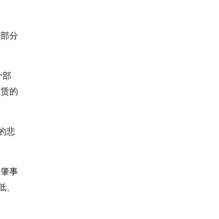
，部分
个部
租赁的
的悲
，肇事
低、