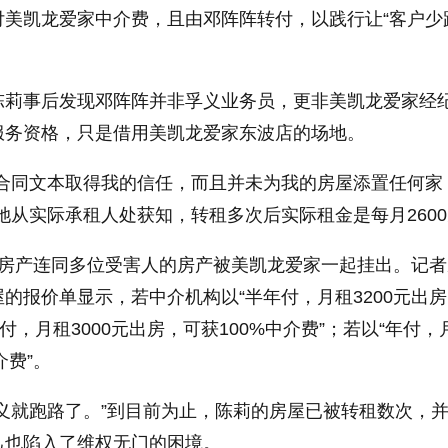
付美凯龙爱家中介费，且由邓阵阵转付，以践行让“客户少
陈莉事后发现邓阵阵并非孚义业务员，更非美凯龙爱家经
服务资格，只是借用美凯龙爱家东波店的场地。
、合同文本取得我的信任，而且并未为我的房屋添置任何家
她从实际承租人处获知，转租多次后实际租金是每月260
的房产连同多位受害人的房产被美凯龙爱家一起挂出。记者
的报价单显示，若中介机构以“半年付，月租3200元出
年付，月租3000元出房，可获100%中介费”；若以“年付，
介费”。
义就跑路了。”到目前为止，陈莉的房屋已被转租数次，
己也陷入了维权无门的困境。