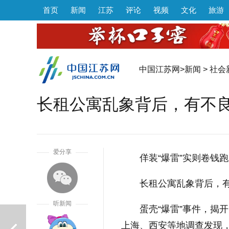
首页
新闻
江苏
评论
视频
文化
旅游
中国江苏网
>
新闻
>
社会
长租公寓乱象背后，有不良
1
爱分享
佯装“爆雷”实则卷钱
长租公寓乱象背后，有
听新闻
蛋壳“爆雷”事件，揭
上海、西安等地调查发现