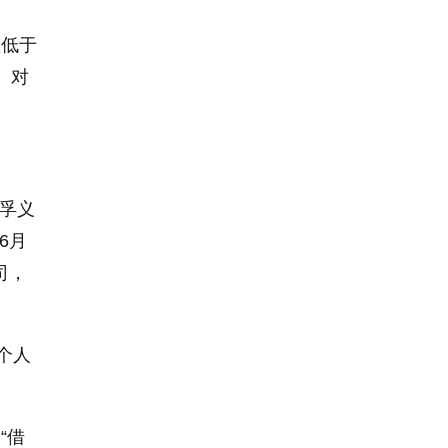
显低于
。对
孚义
6月
司，
个人
“借