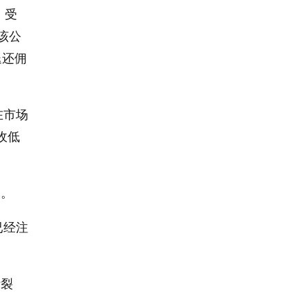
、受
该公
退还佣
在市场
收低
人。
已经注
断裂