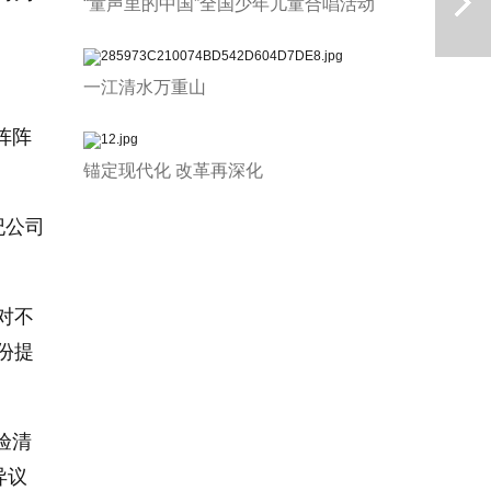
“童声里的中国”全国少年儿童合唱活动
一江清水万重山
阵阵
锚定现代化 改革再深化
下一篇
纪公司
对不
份提
验清
异议