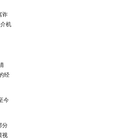
寓诈
中介机
情
的经
至今
部分
漠视