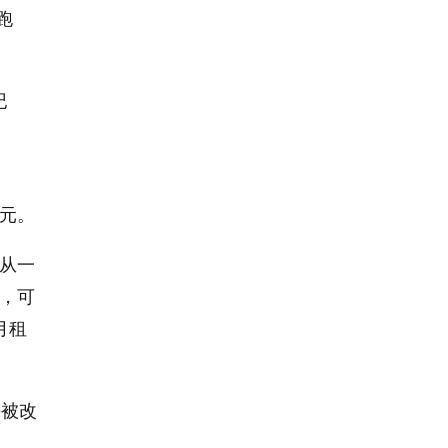
跑
纪
0元。
从一
房，可
月租
并被改