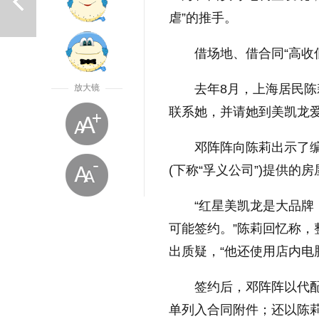
虐”的推手。
借场地、借合同“高收
去年8月，上海居民陈
放大镜
联系她，并请她到美凯龙
上一篇
邓阵阵向陈莉出示了编
(下称“孚义公司”)提供的
“红星美凯龙是大品
可能签约。”陈莉回忆称
出质疑，“他还使用店内电
放大字体
签约后，邓阵阵以代配
单列入合同附件；还以陈