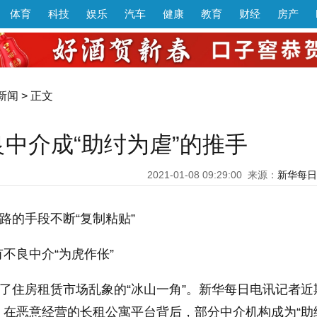
体育
科技
娱乐
汽车
健康
教育
财经
房产
新闻
> 正文
中介成“助纣为虐”的推手
2021-01-08 09:29:00
来源：
新华每日
跑路的手段不断“复制粘贴”
不良中介“为虎作伥”
开了住房租赁市场乱象的“冰山一角”。新华每日电讯记者近
，在恶意经营的长租公寓平台背后，部分中介机构成为“助