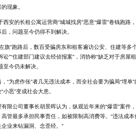
害的现象。
位于西安的长租公寓运营商“城城找房”恶意“爆雷”卷钱跑路
诉后，问题至今仍得不到解决。
业“左旗”跑路后，数百受骗房东和租客遍访公安、住建等多
诉讼”“住建部门建议去经侦报案”，消协称“缺乏对于房屋
题至今仍未解决。
，“为虎作伥”者几无违法成本，而全社会要为骗局“埋单”
“小恶”变成社会大患。
有限公司董事长胡景晖认为，纵观近年来的“爆雷”案件
，高管最多承担民事责任，如被限制高消费等。“违法成本
企业来钻漏洞、念歪经。”