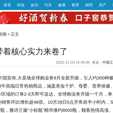
体育
科技
娱乐
汽车
健康
教育
财经
房产
新闻
> 正文
带着核心实力来卷了
2022-11-03 16:49:00
来源：
中国江
中国宣布,大卖场全球购业务9月全新升级，引入约300种
和中高端日常热销商品，涵盖美妆个护、母婴、营养保健
区域的订单2-3天即可送达。全球购业务升级一个月，单
销售环比增长超46倍。10月28日0点开售前半小时内，S
4万瓶，雅诗兰黛“小棕瓶”精华液约8000瓶，顾客热情高涨