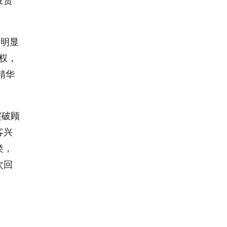
发货
种明显
权，
精华
突破顾
客兴
类，
次回