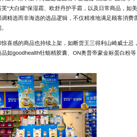
芙“大白罐”保湿霜、欧舒丹护手霜，以及日常商品，如
强调精选而非海选的选品逻辑，不仅精准地满足顾客消费
间。
和惊喜感的商品也持续上架，如断货王三得利山崎威士忌
如goodhealth牡蛎精胶囊、ON奥普帝蒙金标蛋白粉