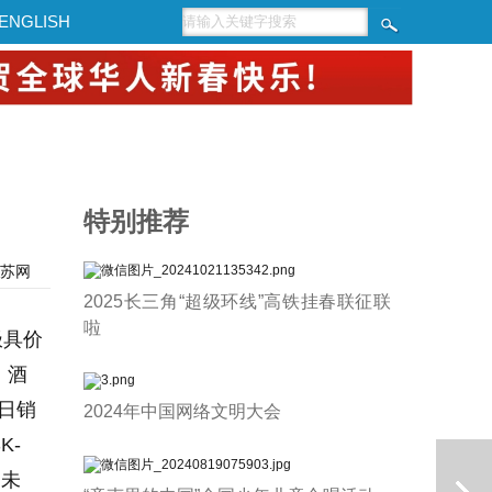
ENGLISH
特别推荐
苏网
2025长三角“超级环线”高铁挂春联征联
啦
极具价
、酒
日销
2024年中国网络文明大会
K-
。未