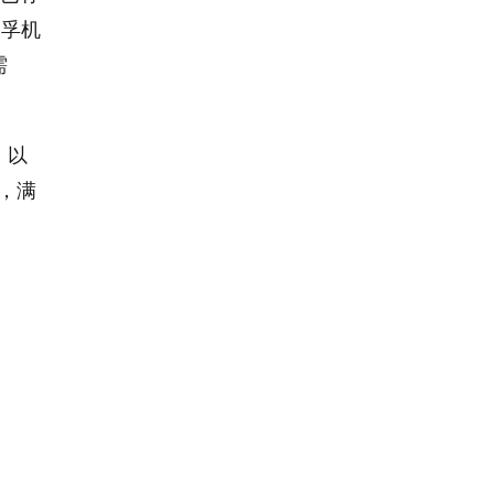
美孚机
需
，以
等，满