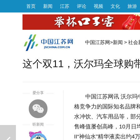
首页
新闻
江苏
评论
视频
文化
旅游
中国江苏网
>
新闻
>
社会
这个双11，沃尔玛全球购
1
爱分享
中国江苏网讯 沃尔玛
格竞争力的国际知名品牌
水冲饮、汽车用品等，部分
听新闻
售峰值屡创高峰，10月日均
II“神仙水”精华液卖出约