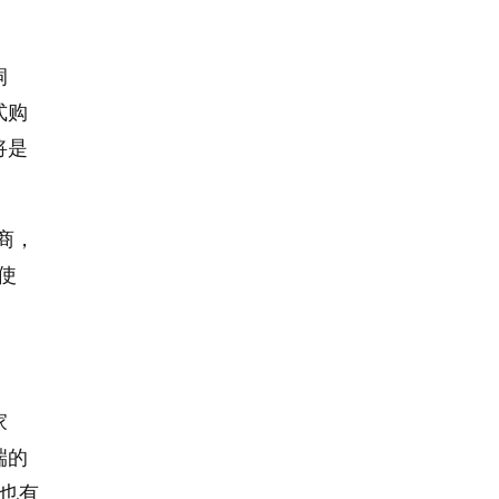
洞
式购
将是
商，
使
家
端的
，也有