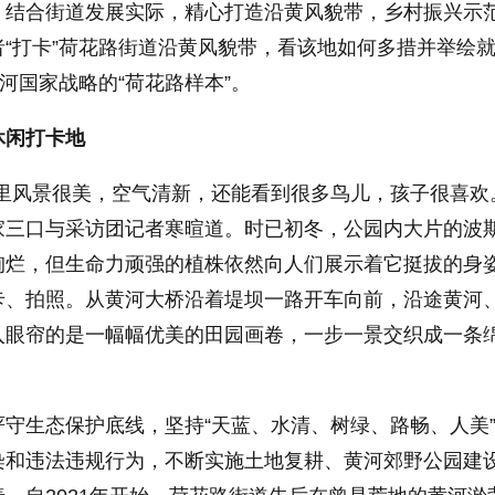
，结合街道发展实际，精心打造沿黄风貌带，乡村振兴示
“打卡”荷花路街道沿黄风貌带，看该地如何多措并举绘
河国家战略的“荷花路样本”。
休闲打卡地
里风景很美，空气清新，还能看到很多鸟儿，孩子很喜欢
家三口与采访团记者寒暄道。时已初冬，公园内大片的波
绚烂，但生命力顽强的植株依然向人们展示着它挺拔的身
卡、拍照。从黄河大桥沿着堤坝一路开车向前，沿途黄河
入眼帘的是一幅幅优美的田园画卷，一步一景交织成一条
守生态保护底线，坚持“天蓝、水清、树绿、路畅、人美
染和违法违规行为，不断实施土地复耕、黄河郊野公园建