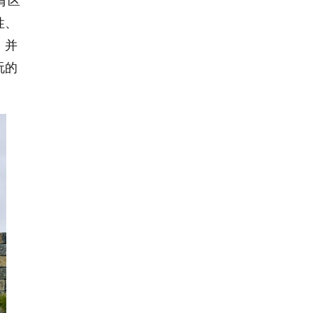
背区
性、
，并
玩的