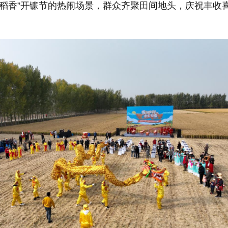
美稻香”开镰节的热闹场景，群众齐聚田间地头，庆祝丰收