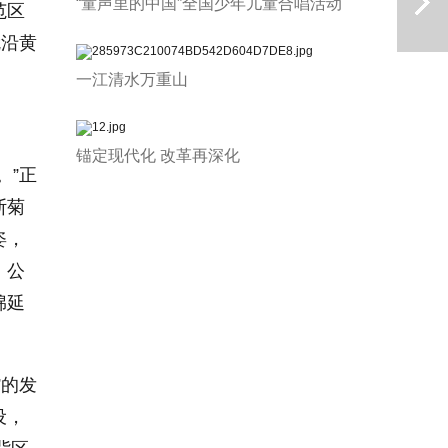
“童声里的中国”全国少年儿童合唱活动
范区
就沿黄
一江清水万重山
锚定现代化 改革再深化
。”正
下一篇
斯菊
姿，
、公
绵延
”的发
设，