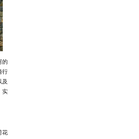
河的
骑行
以及
，实
荷花