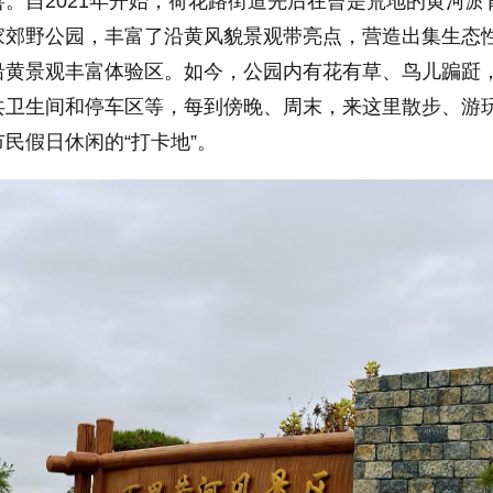
。自2021年开始，荷花路街道先后在曾是荒地的黄河淤
家郊野公园，丰富了沿黄风貌景观带亮点，营造出集生态
沿黄景观丰富体验区。如今，公园内有花有草、鸟儿蹁跹
共卫生间和停车区等，每到傍晚、周末，来这里散步、游
民假日休闲的“打卡地”。