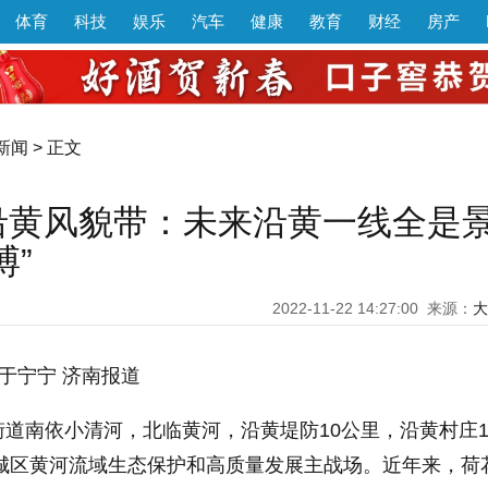
体育
科技
娱乐
汽车
健康
教育
财经
房产
新闻
> 正文
沿黄风貌带：未来沿黄一线全是
搏”
2022-11-22 14:27:00
来源：
大
 于宁宁 济南报道
道南依小清河，北临黄河，沿黄堤防10公里，沿黄村庄1
历城区黄河流域生态保护和高质量发展主战场。近年来，荷