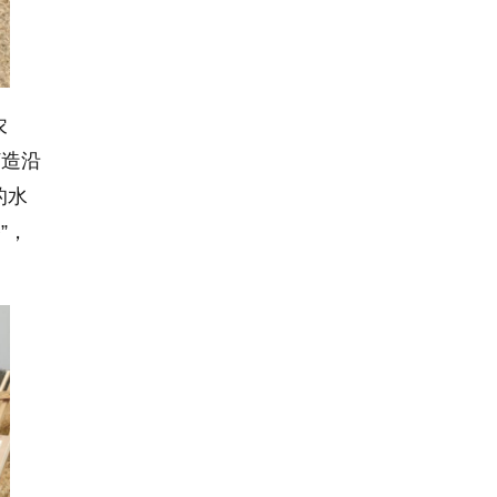
农
打造沿
的水
”，