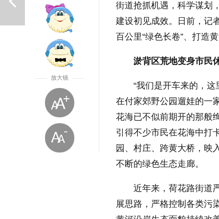
街道抢抓机遇，科学谋划
建设初见成效。日前，记者
百公里“绿色长卷”、打造黄
淤背区荒地变身市民
放大镜
“我们是开车来的，这
上一篇
在付家郊野公园遛娃的一
花海已不似前期开的那般
引得不少市民在花海中打
园、村庄、跨黄大桥，映
不断的绿色生态走廊。
近年来，荷花路街道严
展思路，严格控制各类污
放大字体