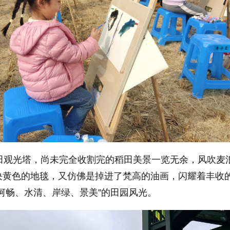
稻田观光塔，尚未完全收割完的稻田美景一览无余，风吹麦
块黄色的地毯，又仿佛是掉进了梵高的油画，闪耀着丰收
河畅、水清、岸绿、景美”的田园风光。