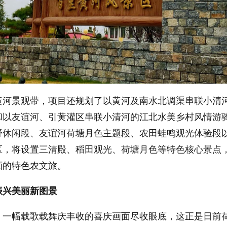
黄河景观带，项目还规划了以黄河及南水北调渠串联小清
和以友谊河、引黄灌区串联小清河的江北水美乡村风情游
野休闲段、友谊河荷塘月色主题段、农田蛙鸣观光体验段
区，将设置三清殿、稻田观光、荷塘月色等特色核心景点
画的特色农文旅。
振兴美丽新图景
，一幅载歌载舞庆丰收的喜庆画面尽收眼底，这正是日前